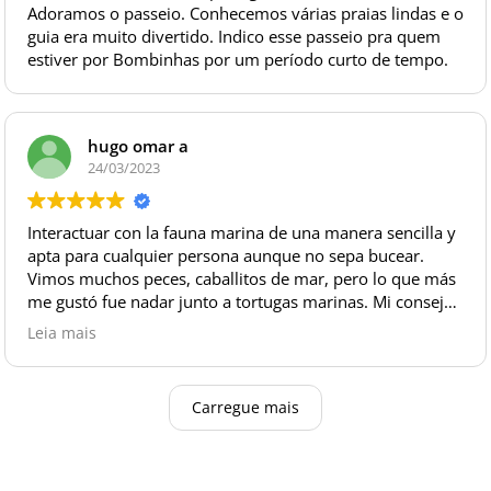
Adoramos o passeio. Conhecemos várias praias lindas e o
guia era muito divertido. Indico esse passeio pra quem
estiver por Bombinhas por um período curto de tempo.
hugo omar a
24/03/2023
Interactuar con la fauna marina de una manera sencilla y
apta para cualquier persona aunque no sepa bucear.
Vimos muchos peces, caballitos de mar, pero lo que más
me gustó fue nadar junto a tortugas marinas. Mi consejo
es llevar algún dispositivo para fotografiar bajo el agua.
Leia mais
Los guías geniales. Recomiendo.
Carregue mais