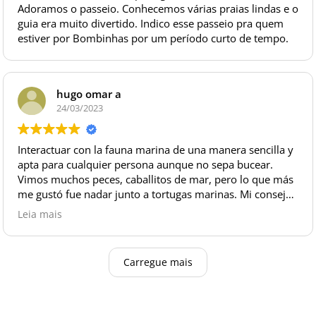
Adoramos o passeio. Conhecemos várias praias lindas e o
guia era muito divertido. Indico esse passeio pra quem
estiver por Bombinhas por um período curto de tempo.
hugo omar a
24/03/2023
Interactuar con la fauna marina de una manera sencilla y
apta para cualquier persona aunque no sepa bucear.
Vimos muchos peces, caballitos de mar, pero lo que más
me gustó fue nadar junto a tortugas marinas. Mi consejo
es llevar algún dispositivo para fotografiar bajo el agua.
Leia mais
Los guías geniales. Recomiendo.
Carregue mais